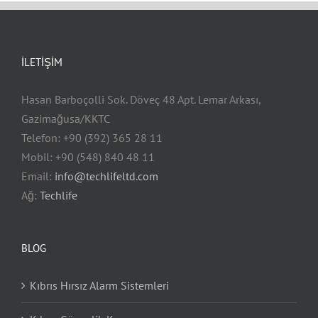
İLETIŞIM
Hasan Barboçolli Sok. Döveç 48 Apt. Lemar Arkası,
Gazimağusa/KKTC
Telefon: +90 (392) 365 28 11
Mobil: +90 (548) 840 48 11
Email:
info@techlifeltd.com
Ağ:
Techlife
BLOG
Kıbrıs Hırsız Alarm Sistemleri