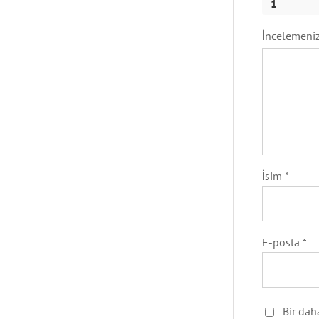
1
İncelemeni
İsim
*
E-posta
*
Bir dah