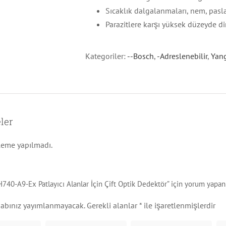
Sıcaklık dalgalanmaları, nem, pasl
Parazitlere karşı yüksek düzeyde di
Kategoriler:
--Bosch
,
-Adreslenebilir
,
Yang
ler
leme yapılmadı.
0-A9-Ex Patlayıcı Alanlar İçin Çift Optik Dedektör” için yorum yapan i
sabınız yayımlanmayacak.
Gerekli alanlar
*
ile işaretlenmişlerdir