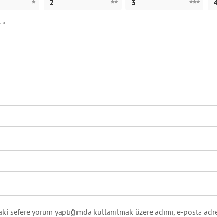
2
3
z
*
aki sefere yorum yaptığımda kullanılmak üzere adımı, e-posta adre