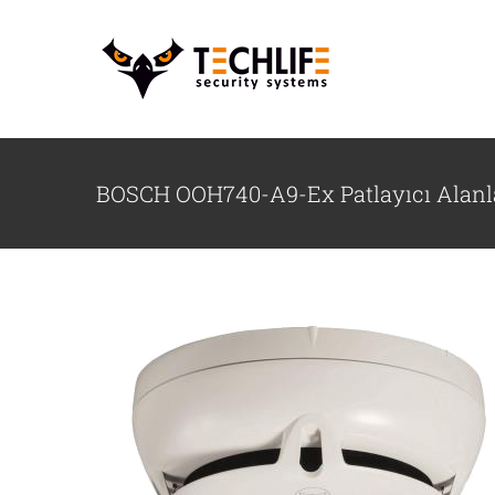
İçeriğe
geç
BOSCH OOH740-A9-Ex Patlayıcı Alanlar