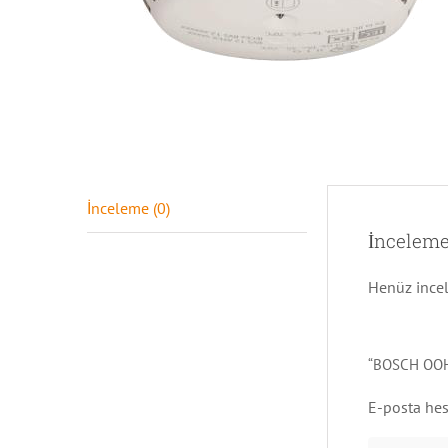
İnceleme (0)
İnceleme
Henüz ince
“BOSCH OOH74
E-posta he