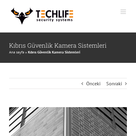
İçeriğe
geç
Kıbrıs Güvenlik Kamera Sistemleri
Ana sayfa
»
Kıbrıs Güvenlik Kamera Sistemleri
Önceki
Sonraki
Büyük
Resmi
Göster