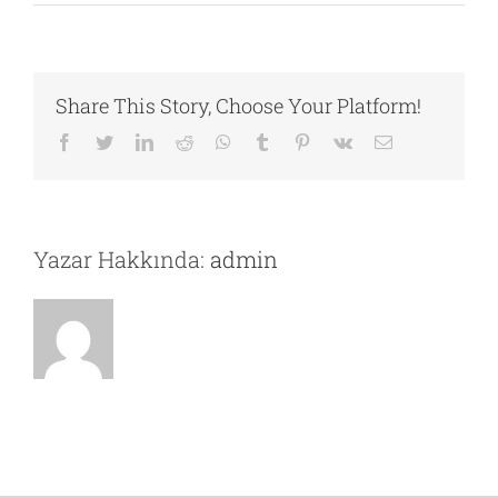
Güvenlik
Kamera
Sistemleri
için
Share This Story, Choose Your Platform!
Facebook
Twitter
LinkedIn
Reddit
Whatsapp
Tumblr
Pinterest
Vk
Email
Yazar Hakkında:
admin