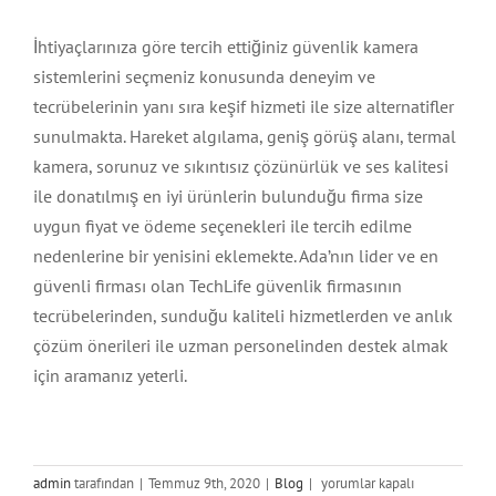
İhtiyaçlarınıza göre tercih ettiğiniz güvenlik kamera
sistemlerini seçmeniz konusunda deneyim ve
tecrübelerinin yanı sıra keşif hizmeti ile size alternatifler
sunulmakta. Hareket algılama, geniş görüş alanı, termal
kamera, sorunuz ve sıkıntısız çözünürlük ve ses kalitesi
ile donatılmış en iyi ürünlerin bulunduğu firma size
uygun fiyat ve ödeme seçenekleri ile tercih edilme
nedenlerine bir yenisini eklemekte. Ada’nın lider ve en
güvenli firması olan TechLife güvenlik firmasının
tecrübelerinden, sunduğu kaliteli hizmetlerden ve anlık
çözüm önerileri ile uzman personelinden destek almak
için aramanız yeterli.
Kıbrıs
admin
tarafından
|
Temmuz 9th, 2020
|
Blog
|
yorumlar kapalı