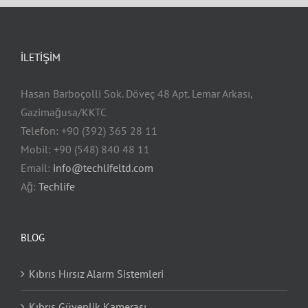
İLETIŞIM
Hasan Barboçolli Sok. Döveç 48 Apt. Lemar Arkası,
Gazimağusa/KKTC
Telefon: +90 (392) 365 28 11
Mobil: +90 (548) 840 48 11
Email:
info@techlifeltd.com
Ağ:
Techlife
BLOG
Kıbrıs Hırsız Alarm Sistemleri
Kıbrıs Güvenlik Kamerası